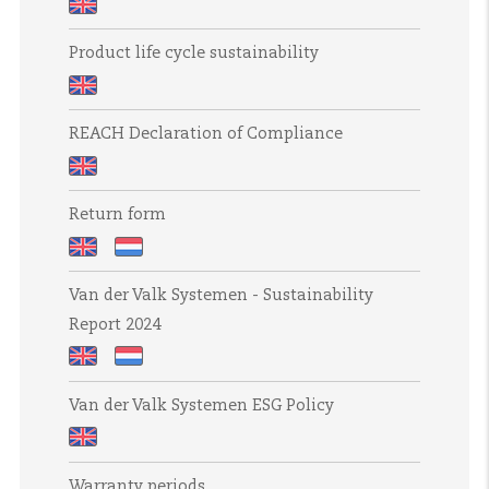
conditions
Modern
UK
Product life cycle sustainability
Slavery
and
Product
Human
REACH Declaration of Compliance
life
Trafficking
cycle
Statement
REACH
sustainability
Return form
Declaration
of
Return
Retourformulier
Compliance
Van der Valk Systemen - Sustainability
form
Report 2024
Van
Van
Van der Valk Systemen ESG Policy
der
der
Valk
Valk
Van
Systemen
Systemen
Warranty periods