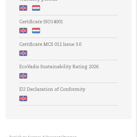
der
-
-
Valk
Sustainability
Duurzaamheidsrapport
Warranty
Garantietermijnen
Systemen
Report
2024
Certificate ISO14001
periods
ESG
2024
Policy
Certificate
Certificaat
Certificate MCS 012 Issue 3.0
ISO14001
ISO14001
Certificate
EcoVadis Sustainability Rating 2026
MCS
012
EcoVadis
Issue
EU Declaration of Conformity
Sustainability
3.0
Rating
EU
2026
Declaration
of
Conformity