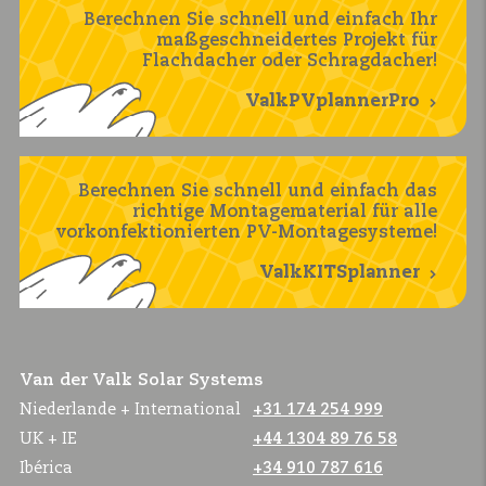
Berechnen Sie schnell und einfach Ihr
maßgeschneidertes Projekt für
Flachdacher oder Schragdacher!
ValkPVplannerPro
Berechnen Sie schnell und einfach das
richtige Montagematerial für alle
vorkonfektionierten PV-Montagesysteme!
ValkKITSplanner
Van der Valk Solar Systems
Niederlande + International
+31 174 254 999
UK + IE
+44 1304 89 76 58
Ibérica
+34 910 787 616