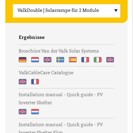
Ergebnisse
Broschüre Van der Valk Solar Systems
Broschüre
Brochure
Brochure
Broschyr
Folleto
Brochure
Brochure
Brochure
ValkCableCare Catalogue
Van
Van
Van
Van
Van
Van
Van
fra
der
der
der
der
der
der
der
Van
ValkCableCare
ValkCableCare
Valk
Valk
Valk
Valk
Valk
Valk
Valk
der
Installation manual - Quick guide - PV
Catalogue
Catalogue
Solar
Solar
Solar
Solar
Solar
Solar
Solar
Valk
Inverter Shelter
Systems
Systems
Systems
Systems
Systems
Systems
Systems
Solar
Systems
Installation
Installation
Installation manual - Quick guide - PV
manual
manual