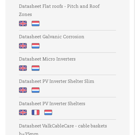
Datasheet
Datasheet
auf
on
Datasheet Flat roofs - Pitch and Roof
Corrosion
Corrosiebestendigheid
Dächern
roofs
Zones
Resistance
mit
with
Blitzschutzanlage
Lightning
Datasheet
Datasheet
Protection
Datasheet Galvanic Corrosion
Flat
Platte
System
roofs
daken
(LPS)
Datasheet
Datasheet
-
-
Datasheet Micro Inverters
Galvanic
Galvanische
Pitch
Steekmaat
Corrosion
corrosie
and
en
Datasheet
Datasheet
Roof
dakzones
Datasheet PV Inverter Shelter Slim
Micro
Micro-
Zones
Inverters
omvormers
Datasheet
Datasheet
Datasheet PV Inverter Shelters
PV
PV
Inverter
Inverter
Datasheet
Datasheet
Datasheet
Shelter
Shelter
Datasheet ValkCableCare - cable baskets
PV
PV
PV
Slim
Slim
h=35mm