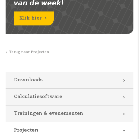
𝙫𝙖𝙣 𝙙𝙚 𝙬𝙚𝙚𝙠!
Klik hier
Terug naar Projecten
Downloads
Calculatiesoftware
Trainingen & evenementen
Projecten