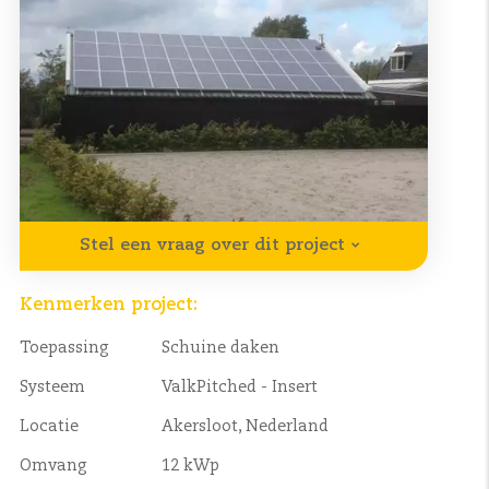
Stel een vraag over dit project
Kenmerken project:
Toepassing
Schuine daken
Systeem
ValkPitched - Insert
Locatie
Akersloot, Nederland
Omvang
12 kWp