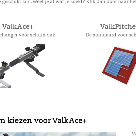
 geschikt zijn. Weet je al wat je zoekt? Klik dan door naar he
ValkAce+
ValkPitch
hanger voor schuin dak
De standaard voor sc
 kiezen voor ValkAce+
V