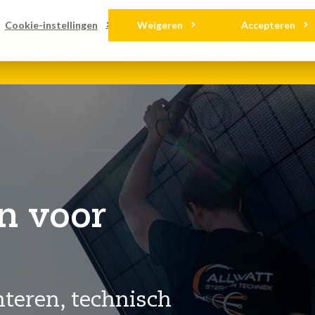
ads
Contact
Cookie-instellingen
Weigeren
Accepteren
LKSOLARFIX
KENNISCENTRUM
OVE
n voor
nteren, technisch