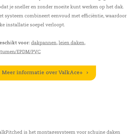
odat je sneller en
zonder moeite
kunt werken op het dak.
et systeem combineert eenvoud met efficiëntie, waardoor
ke installatie soepel verloopt.
eschikt voor:
dakpannen
,
leien daken
,
itumen/EPDM/PVC
Meer informatie over ValkAce+
alkPitched
is het montagesysteem voor schuine daken