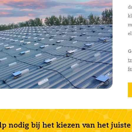
d
k
m
e
G
t
f
lp nodig bij het kiezen van het juist