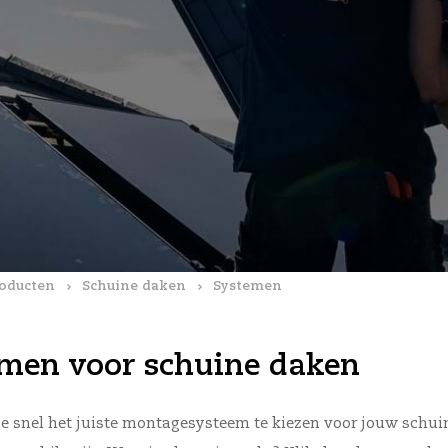
oducten
Schuine daken
Systemen
men voor schuine daken
e snel het juiste montagesysteem te kiezen voor jouw schuin