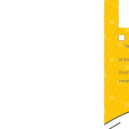
Va
Je k
Door
verw