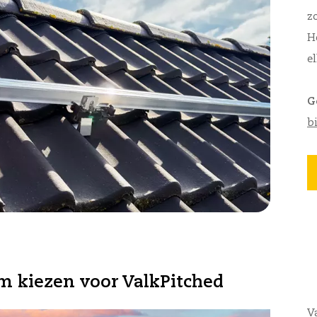
z
H
el
G
b
 kiezen voor ValkPitched
V