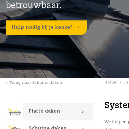
betrouwbaar.
Hulp nodig bij je keuze?
Home
Pr
Terug naar Schuine daken
Syste
Platte daken
We helpen j
Schuine daken