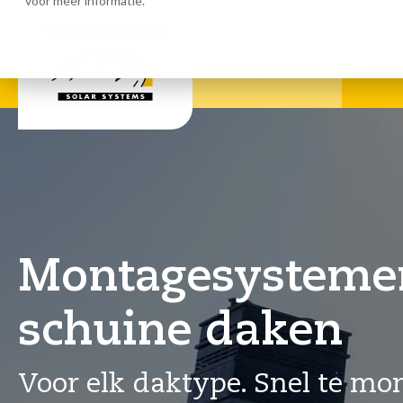
voor meer informatie.
Calculatiesoftware
Downlo
PRODUCTEN
VA
Montagesysteme
schuine daken
Voor elk daktype. Snel te mo