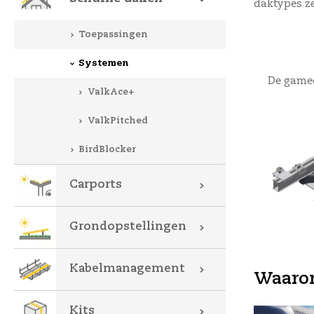
daktypes ze
Toepassingen
Systemen
De gamec
ValkAce+
ValkPitched
BirdBlocker
Carports
Grondopstellingen
Kabelmanagement
Waarom
Kits