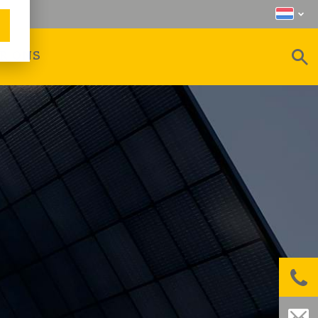
R ONS