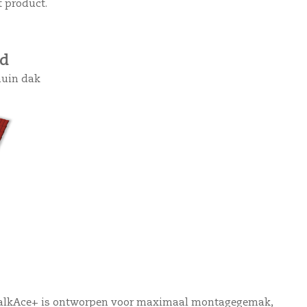
t product.
ed
huin dak
alkAce+
is ontworpen voor maximaal montagegemak,