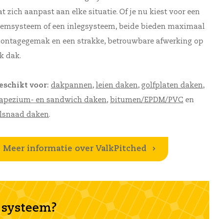
at zich aanpast aan elke situatie. Of je nu kiest voor een
lemsysteem
of
een
inlegsysteem
, beide bieden maximaal
ontagegemak en een strakke, betrouwbare afwerking op
lk dak.
eschikt voor:
dakpannen
,
leien daken
,
golfplaten daken
,
rapezium- en sandwich daken
,
bitumen/EPDM/PVC
en
elsnaad daken
.
Meer informatie over ValkPitched
e systeem?