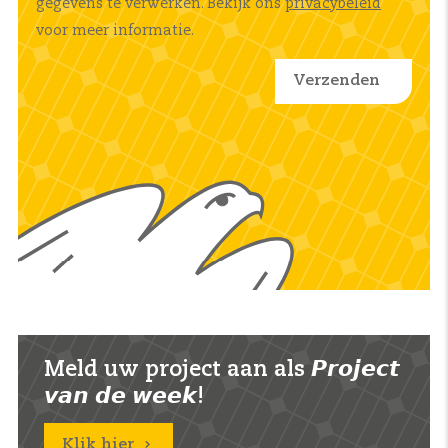
gegevens te verwerken. Bekijk ons
privacybeleid
voor meer informatie.
Meld uw project aan als 𝙋𝙧𝙤𝙟𝙚𝙘𝙩
𝙫𝙖𝙣 𝙙𝙚 𝙬𝙚𝙚𝙠!
Klik hier