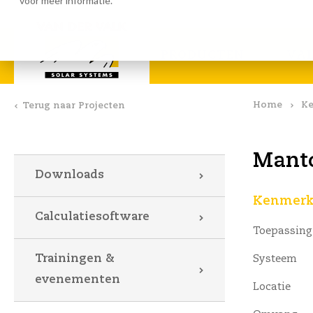
voor meer informatie.
Calculatiesoftware
Downlo
PRODUCTEN
VA
Home
Ke
Terug naar Projecten
Manto
Downloads
Kenmerke
Calculatiesoftware
Toepassing
Trainingen &
Systeem
evenementen
Locatie