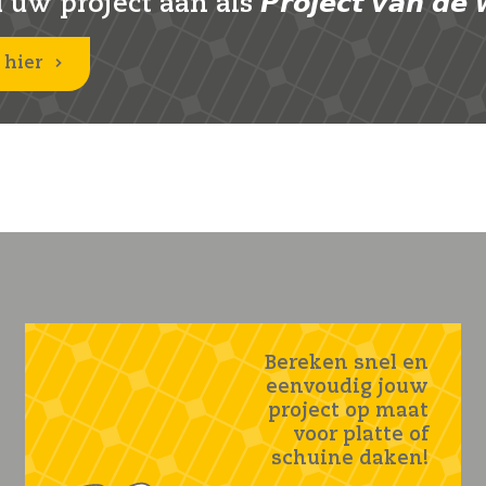
uw project aan als 𝙋𝙧𝙤𝙟𝙚𝙘𝙩 𝙫𝙖𝙣 𝙙𝙚 
 hier
Bereken snel en
eenvoudig jouw
project op maat
voor platte of
schuine daken!