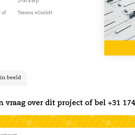
2700 kWp
 of
Teneos vGmbH
 in beeld
n vraag over dit project of bel +31 174