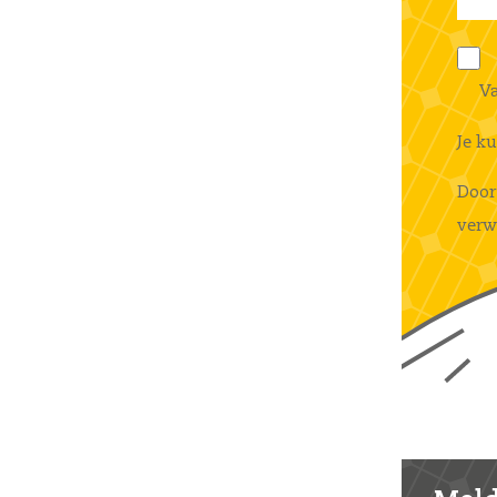
Va
Je k
Door
verw