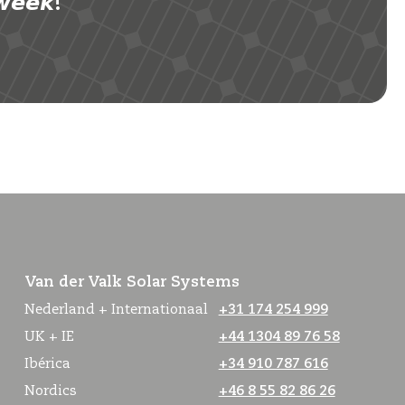
𝙚𝙚𝙠!
Van der Valk Solar Systems
Nederland + Internationaal
+31 174 254 999
UK + IE
+44 1304 89 76 58
Ibérica
+34 910 787 616
Nordics
+46 8 55 82 86 26