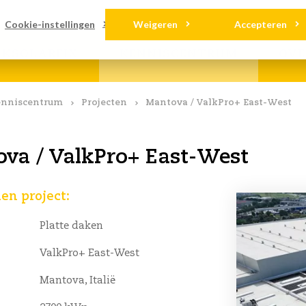
ads
Contact
Cookie-instellingen
Weigeren
Accepteren
LKSOLARFIX
KENNISCENTRUM
OVE
nniscentrum
Projecten
Mantova / ValkPro+ East-West
va / ValkPro+ East-West
n project:
Platte daken
ValkPro+ East-West
Mantova, Italië