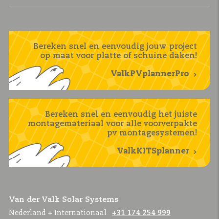
Bereken snel en eenvoudig jouw project
op maat voor platte of schuine daken!
ValkPVplannerPro
Bereken snel en eenvoudig het juiste
montagemateriaal voor alle voorverpakte
pv montagesystemen!
ValkKITSplanner
Van der Valk Solar Systems
Nederland + Internationaal
+31 174 254 999