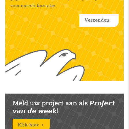
voor meer informatie.
Meld uw project aan als 𝙋𝙧𝙤𝙟𝙚𝙘𝙩
𝙫𝙖𝙣 𝙙𝙚 𝙬𝙚𝙚𝙠!
Klik hier