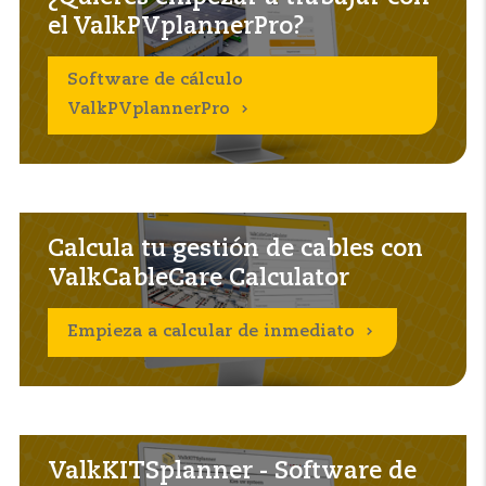
el ValkPVplannerPro?
Software de cálculo
ValkPVplannerPro
Calcula tu gestión de cables con
ValkCableCare Calculator
Empieza a calcular de inmediato
ValkKITSplanner - Software de