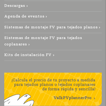
Descargas
Agenda de eventos
Sistemas de montaje FV para tejados planos
Sistemas de montaje FV para tejados
coplanares
Kits de instalación FV
¡Calcula el precio de tu proyecto a medida
para tejados planos o tejados coplanares
de forma rápida y sencilla!
ValkPVplannerPro