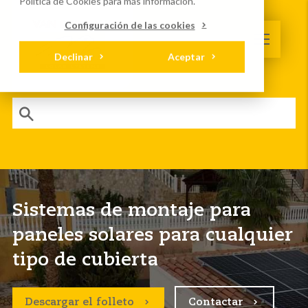
Política de Cookies
para más información.
Configuración de las cookies
Declinar
Aceptar
Utilice nuestro software de cálculo gratuito
Sistemas de montaje para
paneles solares para cualquier
tipo de cubierta
Descargar el folleto
Contactar