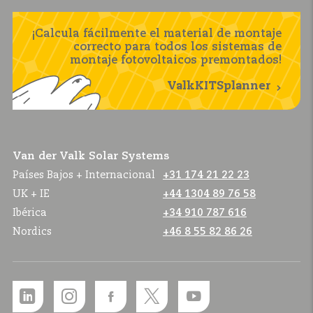
¡Calcula fácilmente el material de montaje
correcto para todos los sistemas de
montaje fotovoltaicos premontados!
ValkKITSplanner
Van der Valk Solar Systems
Países Bajos + Internacional
+31 174 21 22 23
UK + IE
+44 1304 89 76 58
Ibérica
+34 910 787 616
Nordics
+46 8 55 82 86 26