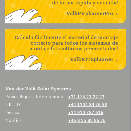
de forma rápida y sencilla!
ValkPVplannerPro
¡Calcula fácilmente el material de montaje
correcto para todos los sistemas de
montaje fotovoltaicos premontados!
ValkKITSplanner
Van der Valk Solar Systems
Países Bajos + Internacional
+31 174 21 22 23
UK + IE
+44 1304 89 76 58
Ibérica
+34 910 787 616
Nordics
+46 8 55 82 86 26