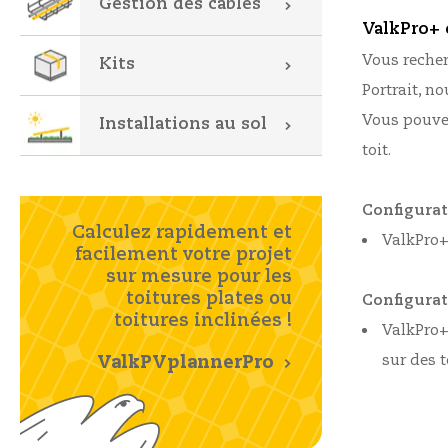
Gestion des câbles
ValkPro+ 
Vous reche
Kits
Portrait, n
Vous pouvez
Installations au sol
toit.
Configurat
Calculez rapidement et
ValkPro+
facilement votre projet
sur mesure pour les
toitures plates ou
Configurati
toitures inclinées !
ValkPro+ 
sur des t
ValkPVplannerPro