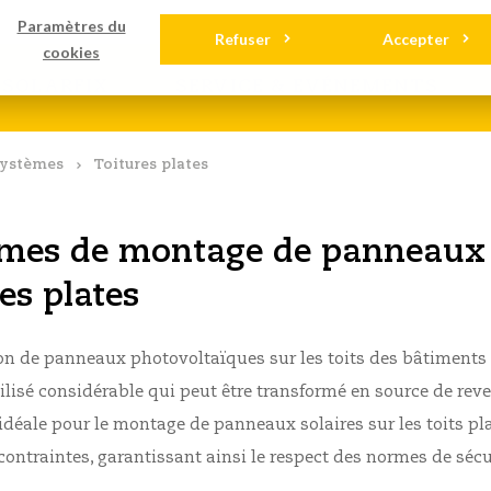
gements
Contact
Paramètres du
Refuser
Accepter
cookies
SOLARFIX
SERVICE & EVÉNEMENTS
Systèmes
Toitures plates
mes de montage de panneaux 
es plates
ion de panneaux photovoltaïques sur les toits des bâtiments 
ilisé considérable qui peut être transformé en source de re
 idéale pour le montage de panneaux solaires sur les toits pl
 contraintes
, garantissant ainsi le respect des normes de sécur