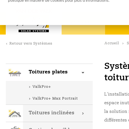
politique en matière de cookies
pour plus d'informations.
Logiciel de calcul
Téléchar
SYSTÈMES
VALK
Accueil
Retour vers Systèmes
Systè
Toitures plates
toitur
ValkPro+
L'installat
ValkPro+ Max Portrait
espace inut
la solution
Toitures inclinées
différentes