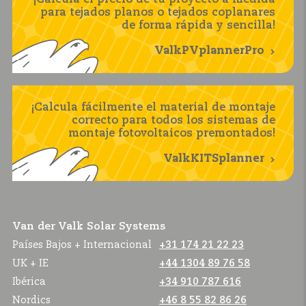
para tejados planos o tejados coplanares
de forma rápida y sencilla!
ValkPVplannerPro
¡Calcula fácilmente el material de montaje
correcto para todos los sistemas de
montaje fotovoltaicos premontados!
ValkKITSplanner
Van der Valk Solar Systems
Países Bajos + Internacional
+31 174 21 22 23
UK + IE
+44 1304 89 76 58
Ibérica
+34 910 787 616
Nordics
+46 8 55 82 86 26