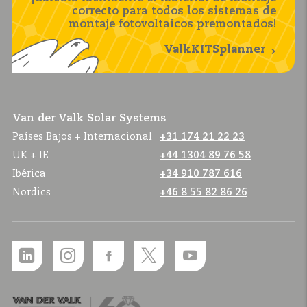
correcto para todos los sistemas de
montaje fotovoltaicos premontados!
ValkKITSplanner
Van der Valk Solar Systems
Países Bajos + Internacional
+31 174 21 22 23
UK + IE
+44 1304 89 76 58
Ibérica
+34 910 787 616
Nordics
+46 8 55 82 86 26