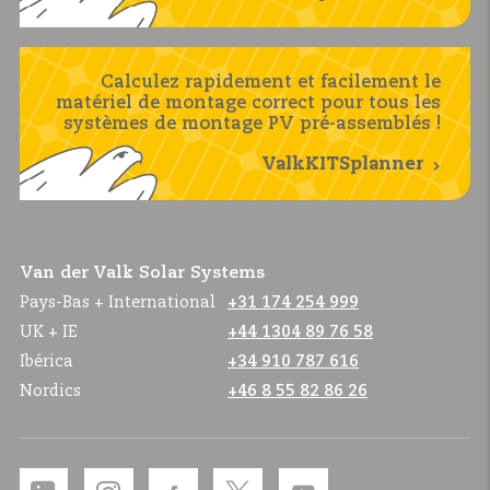
Calculez rapidement et facilement le
matériel de montage correct pour tous les
systèmes de montage PV pré-assemblés !
ValkKITSplanner
Van der Valk Solar Systems
Pays-Bas + International
+31 174 254 999
UK + IE
+44 1304 89 76 58
Ibérica
+34 910 787 616
Nordics
+46 8 55 82 86 26