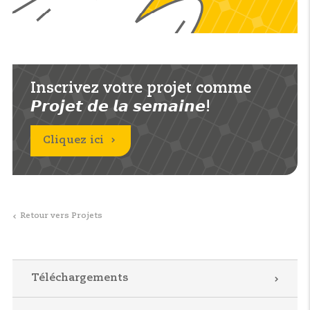
Inscrivez votre projet comme
𝙋𝙧𝙤𝙟𝙚𝙩 𝙙𝙚 𝙡𝙖 𝙨𝙚𝙢𝙖𝙞𝙣𝙚!
Cliquez ici
Retour vers Projets
Téléchargements