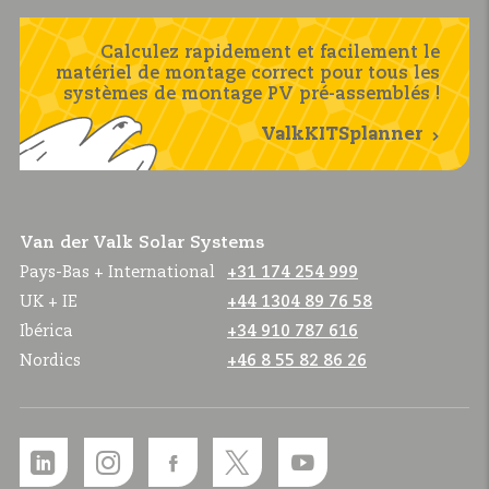
Calculez rapidement et facilement le
matériel de montage correct pour tous les
systèmes de montage PV pré-assemblés !
ValkKITSplanner
Van der Valk Solar Systems
Pays-Bas + International
+31 174 254 999
UK + IE
+44 1304 89 76 58
Ibérica
+34 910 787 616
Nordics
+46 8 55 82 86 26