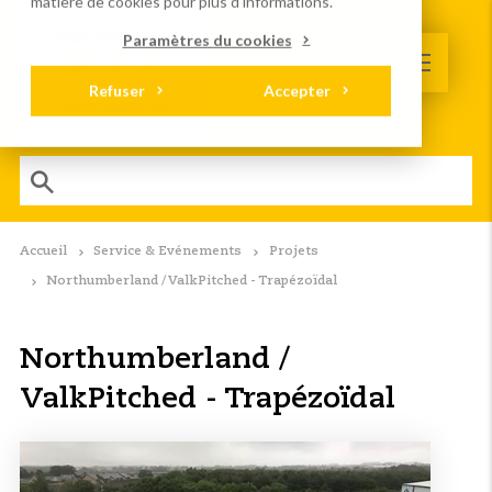
matière de cookies
pour plus d'informations.
Paramètres du cookies
Refuser
Accepter
Accueil
Service & Evénements
Projets
Northumberland / ValkPitched - Trapézoïdal
Northumberland /
ValkPitched - Trapézoïdal