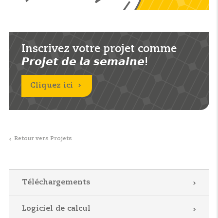
Inscrivez votre projet comme
𝙋𝙧𝙤𝙟𝙚𝙩 𝙙𝙚 𝙡𝙖 𝙨𝙚𝙢𝙖𝙞𝙣𝙚!
Cliquez ici
Retour vers Projets
Téléchargements
Logiciel de calcul