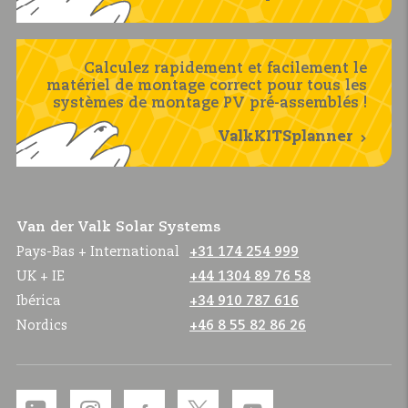
Calculez rapidement et facilement le
matériel de montage correct pour tous les
systèmes de montage PV pré-assemblés !
ValkKITSplanner
Van der Valk Solar Systems
Pays-Bas + International
+31 174 254 999
UK + IE
+44 1304 89 76 58
Ibérica
+34 910 787 616
Nordics
+46 8 55 82 86 26