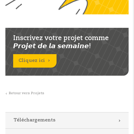
Inscrivez votre projet comme
𝙋𝙧𝙤𝙟𝙚𝙩 𝙙𝙚 𝙡𝙖 𝙨𝙚𝙢𝙖𝙞𝙣𝙚!
Cliquez ici
Retour vers Projets
Téléchargements