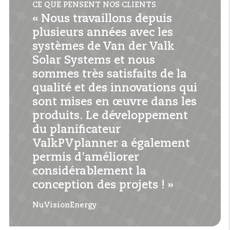
des
câbles,
vous
pouvez cacher les câbles sous
CE QUE PENSENT NOS CLIENTS
les panneaux en toute sécurité et propreté.
« Nous travaillons depuis
plusieurs années avec les
systèmes de Van der Valk
Solar Systems et nous
sommes très satisfaits de la
qualité et des innovations qui
sont mises en œuvre dans les
produits. Le développement
du planificateur
ValkPVplanner a également
permis d'améliorer
considérablement la
conception des projets ! »
NuVisionEnergy