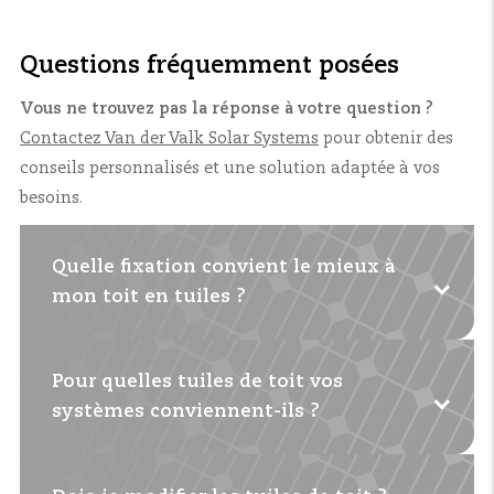
Questions fréquemment posées
Vous ne trouvez pas la réponse à votre question ?
Contactez Van der Valk Solar Systems
pour obtenir des
conseils personnalisés et une solution adaptée à vos
besoins.
Quelle fixation convient le mieux à
mon toit en tuiles ?
Pour quelles tuiles de toit vos
Cela dépend du type de tuile et de la
systèmes conviennent-ils ?
construction du toit. Dans la plupart des cas,
vous choisissez un
système de crochet
(ValkAce+).
Avec un toit plat et uniforme,