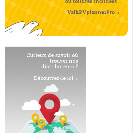
ou toitures inclinées !
ValkPVplannerPro
Curieux de savoir où
trouver nos
distributeurs ?
Découvrez-le ici