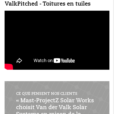
ValkPitched - Toitures en tuiles
CE QUE PENSENT NOS CLIENTS
« Mast-ProjectZ Solar Works
choisit Van der Valk Solar