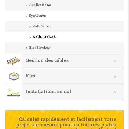
Applications
Systèmes
ValkAce+
ValkPitched
BirdBlocker
Gestion des câbles
Kits
Installations au sol
Calculez rapidement et facilement votre
projet sur mesure pour les toitures plates