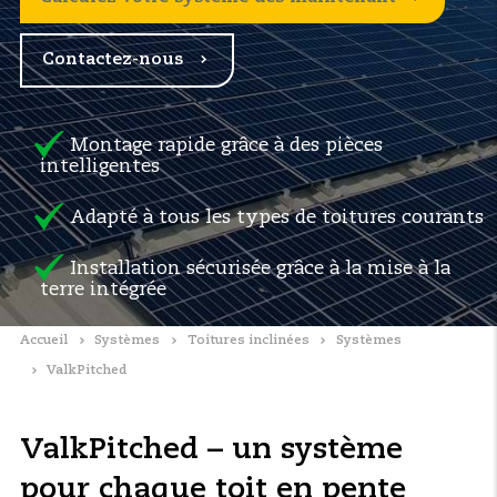
Contactez-nous
Montage rapide grâce à des pièces
intelligentes
Adapté à tous les types de toitures courants
Installation sécurisée grâce à la mise à la
terre intégrée
Accueil
Systèmes
Toitures inclinées
Systèmes
ValkPitched
ValkPitched – un système
pour chaque toit en pente