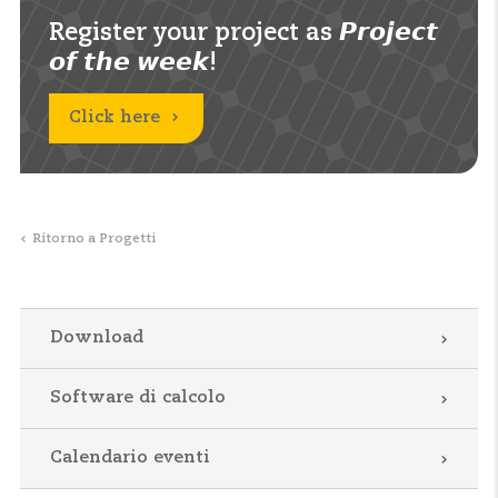
Register your project as 𝙋𝙧𝙤𝙟𝙚𝙘𝙩
𝙤𝙛 𝙩𝙝𝙚 𝙬𝙚𝙚𝙠!
Click here
Ritorno a Progetti
Download
Software di calcolo
Calendario eventi