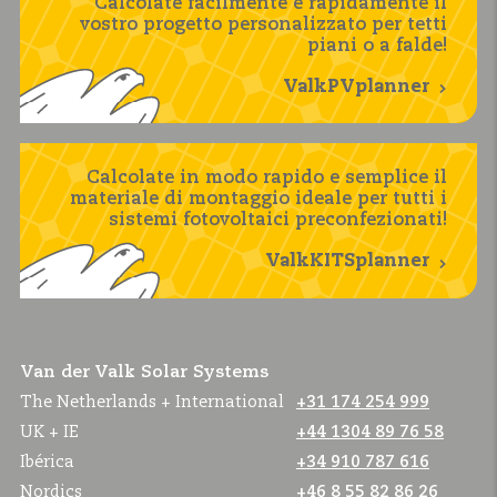
Calcolate facilmente e rapidamente il
vostro progetto personalizzato per tetti
piani o a falde!
ValkPVplanner
Calcolate in modo rapido e semplice il
materiale di montaggio ideale per tutti i
sistemi fotovoltaici preconfezionati!
ValkKITSplanner
Van der Valk Solar Systems
The Netherlands + International
+31 174 254 999
UK + IE
+44 1304 89 76 58
Ibérica
+34 910 787 616
Nordics
+46 8 55 82 86 26