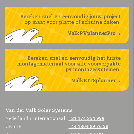
Bereken snel en eenvoudig jouw project
op maat voor platte of schuine daken!
ValkPVplannerPro
Bereken snel en eenvoudig het juiste
montagemateriaal voor alle voorverpakte
pv montagesystemen!
ValkKITSplanner
Van der Valk Solar Systems
Nederland + Internationaal
+31 174 254 999
UK + IE
+44 1304 89 76 58