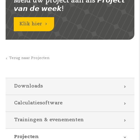
Meld uw project aan als 𝙋𝙧𝙤𝙟𝙚𝙘𝙩
𝙫𝙖𝙣 𝙙𝙚 𝙬𝙚𝙚𝙠!
Klik hier
Terug naar Projecten
Downloads
Calculatiesoftware
Trainingen & evenementen
Projecten