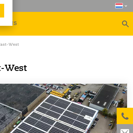
R ONS
East-West
t-West