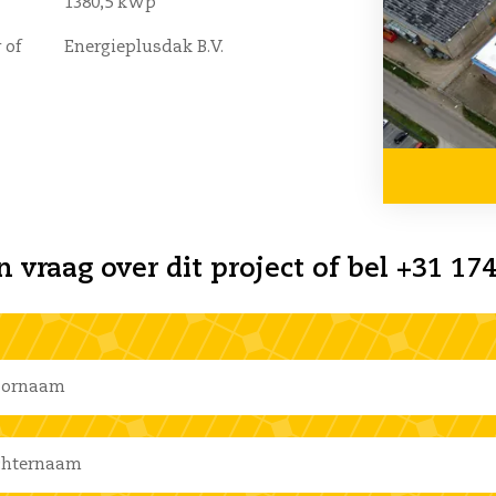
1380,5 kWp
 of
Energieplusdak B.V.
n vraag over dit project of bel +31 174