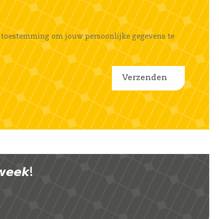
ems toestemming om jouw persoonlijke gegevens te
𝙚𝙚𝙠!