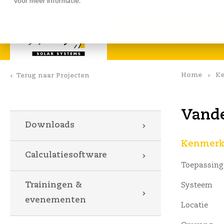
voor meer informatie.
Calculatiesoftware
Downlo
PRODUCTEN
VA
Home
Ke
Terug naar Projecten
Vande
Downloads
Kenmerke
Calculatiesoftware
Toepassing
Trainingen &
Systeem
evenementen
Locatie