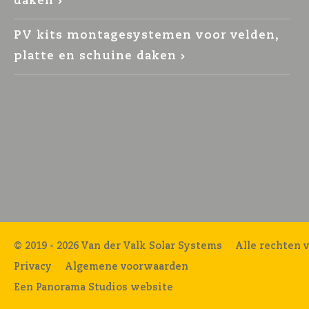
daken
PV kits montagesystemen voor velden,
platte en schuine daken
© 2019 - 2026 Van der Valk Solar Systems
Alle rechten 
Privacy
Algemene voorwaarden
Een Panorama Studios website