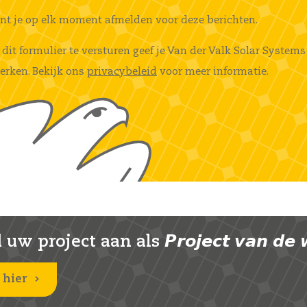
unt je op elk moment afmelden voor deze berichten.
 dit formulier te versturen geef je Van der Valk Solar Syst
erken. Bekijk ons
privacybeleid
voor meer informatie.
uw project aan als 𝙋𝙧𝙤𝙟𝙚𝙘𝙩 𝙫𝙖𝙣 𝙙𝙚 
 hier