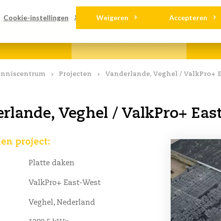
ads
Contact
Cookie-instellingen
Weigeren
Accepteren
LKSOLARFIX
KENNISCENTRUM
OVE
nniscentrum
Projecten
Vanderlande, Veghel / ValkPro+ 
rlande, Veghel / ValkPro+ Eas
n project:
Platte daken
ValkPro+ East-West
Veghel, Nederland