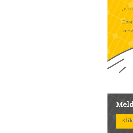
Je k
Door
verw
Meld 
Klik