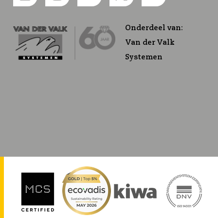
Onderdeel van:
Van der Valk
Systemen