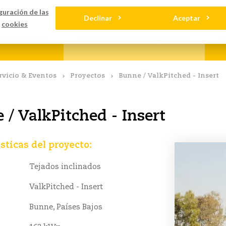
gas
Contact
guración de las
Declinar
Aceptar
cookies
SOLARFIX
SERVICIOS & EVENTOS
rvicio & Eventos
Proyectos
Bunne / ValkPitched - Insert
 / ValkPitched - Insert
sticas del proyecto:
Tejados inclinados
ValkPitched - Insert
Bunne, Países Bajos