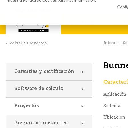
nuestra
Política de Cookies
para más información.
Software de cálculo
Descar
Confi
SISTEMAS
VALK
Inicio
Se
Volver a Proyectos
Bunne
Garantías y certificación
Caracterí
Software de cálculo
Aplicación
Proyectos
Sistema
Ubicación
Preguntas frecuentes