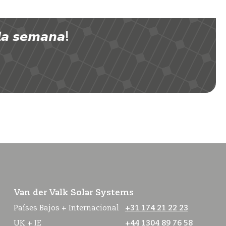
 𝙨𝙚𝙢𝙖𝙣𝙖!
Van der Valk Solar Systems
Países Bajos + Internacional
+31 174 21 22 23
UK + IE
+44 1304 89 76 58