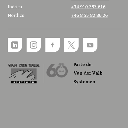
Ibérica
+34 910 787 616
Nordics
+46 8 55 82 86 26
Parte de:
Van der Valk
Systemen