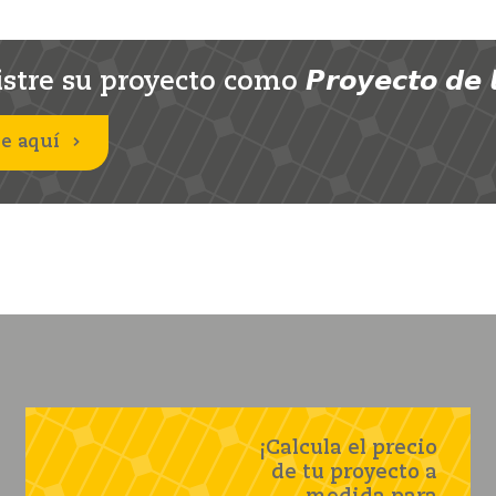
stre su proyecto como 𝙋𝙧𝙤𝙮𝙚𝙘𝙩𝙤 𝙙𝙚 𝙡
e aquí
¡Calcula el precio
de tu proyecto a