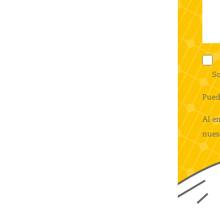
So
Pued
Al e
nues