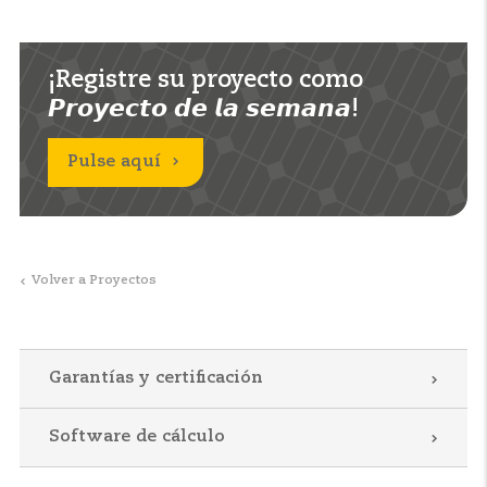
¡Registre su proyecto como
𝙋𝙧𝙤𝙮𝙚𝙘𝙩𝙤 𝙙𝙚 𝙡𝙖 𝙨𝙚𝙢𝙖𝙣𝙖!
Pulse aquí
Volver a Proyectos
Garantías y certificación
Software de cálculo