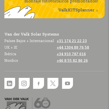
montaje fotovoltaicos premontados!
ValkKITSplanner
Van der Valk Solar Systems
Países Bajos + Internacional
+31 174 21 22 23
UK + IE
+44 1304 89 76 58
Ibérica
+34 910 787 616
Nordics
+46 8 55 82 86 26