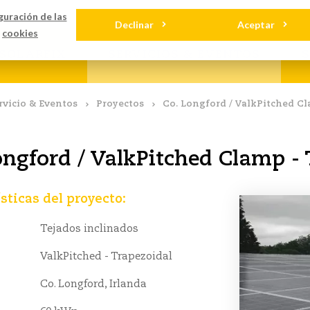
gas
Contact
guración de las
Declinar
Aceptar
cookies
SOLARFIX
SERVICIOS & EVENTOS
rvicio & Eventos
Proyectos
Co. Longford / ValkPitched Cl
ongford / ValkPitched Clamp - 
sticas del proyecto:
Tejados inclinados
ValkPitched - Trapezoidal
Co. Longford, Irlanda