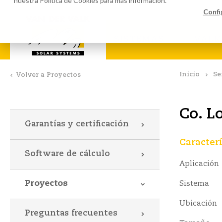
nuestra
Política de Cookies
para más información.
Software de cálculo
Descar
Confi
SISTEMAS
VALK
Inicio
Se
Volver a Proyectos
Co. L
Garantías y certificación
Caracterí
Software de cálculo
Aplicación
Proyectos
Sistema
Ubicación
Preguntas frecuentes