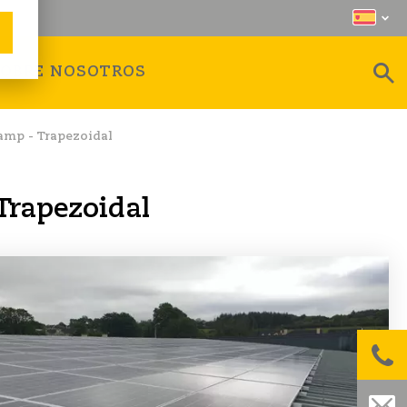
SOBRE NOSOTROS
amp - Trapezoidal
Trapezoidal