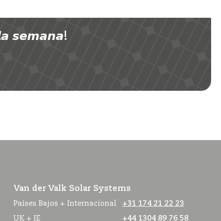
 𝙨𝙚𝙢𝙖𝙣𝙖!
Van der Valk Solar Systems
Países Bajos + Internacional
+31 174 21 22 23
UK + IE
+44 1304 89 76 58