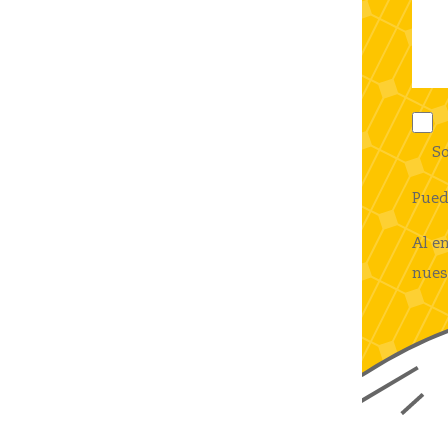
So
Pued
Al e
nues