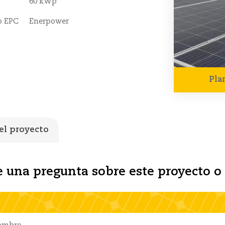
60 kWp
o EPC
Enerpower
Pla
el proyecto
 una pregunta sobre este proyecto o 