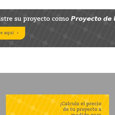
stre su proyecto como 𝙋𝙧𝙤𝙮𝙚𝙘𝙩𝙤 𝙙𝙚 𝙡
e aquí
¡Calcula el precio
de tu proyecto a