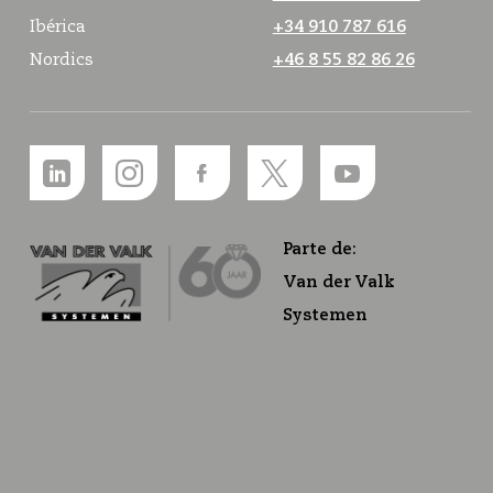
Ibérica
+34 910 787 616
Nordics
+46 8 55 82 86 26
Parte de:
Van der Valk
Systemen