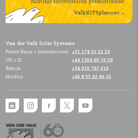
montaje fotovoltaicos premontados!
ValkKITSplanner
Van der Valk Solar Systems
Países Bajos + Internacional
+31 174 21 22 23
UK + IE
+44 1304 89 76 58
Ibérica
+34 910 787 616
Nordics
+46 8 55 82 86 26