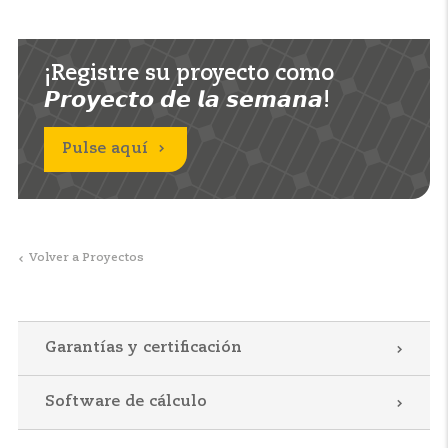
¡Registre su proyecto como
𝙋𝙧𝙤𝙮𝙚𝙘𝙩𝙤 𝙙𝙚 𝙡𝙖 𝙨𝙚𝙢𝙖𝙣𝙖!
Pulse aquí
Volver a Proyectos
Garantías y certificación
Software de cálculo