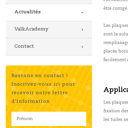
être corrig
Actualités
Les plaque
ValkAcademy
sont la sol
remplissage
Contact
placés hori
facilement 
Restons en contact !
Inscrivez-vous ici pour
Applica
recevoir notre lettre
d'information
Les plaques
fixation de
les tuiles s