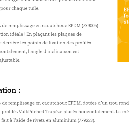
é pour chaque tuile.
s de remplissage en caoutchouc EPDM (739005)
ution idéale ! En plaçant les plaques de
 derrière les points de fixation des profilés
zontalement, l’angle d’inclinaison est
ajustable.
tion :
 de remplissage en caoutchouc EPDM, dotées d’un trou rond 
s profilés ValkPitched Trapèze placés horizontalement. La m
e fait à l’aide de rivets en aluminium (779223).