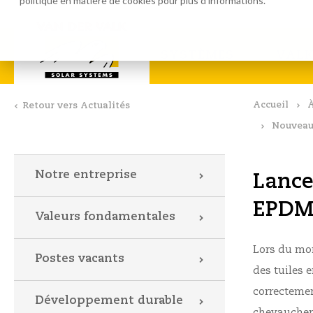
politique en matière de cookies
pour plus d'informations.
Logiciel de calcul
Téléchar
SYSTÈMES
VALK
Accueil
À
Retour vers Actualités
Nouveau 
Notre entreprise
Lance
EPD
Valeurs fondamentales
Lors du mon
Postes vacants
des tuiles e
correctement
Développement durable
chevauchent