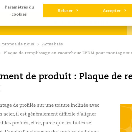
gements
Contact
Paramètres du
Refuser
Accepter
cookies
SOLARFIX
SERVICE & EVÉNEMENTS
 propos de nous
Actualités
: Plaque de remplissage en caoutchouc EPDM pour montage sur d
ment de produit : Plaque de 
M
tage de profilés sur une toiture inclinée avec
n acier, il est généralement difficile d’aligner
 les profilés, et ce, parce que les tuiles se
. L’angle d’inclinaison des profilés doit donc