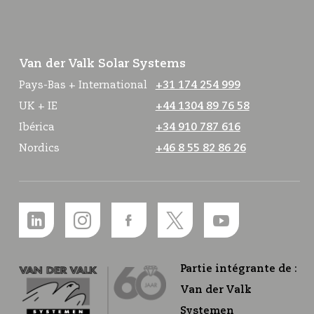
Van der Valk Solar Systems
Pays-Bas + International
+31 174 254 999
UK + IE
+44 1304 89 76 58
Ibérica
+34 910 787 616
Nordics
+46 8 55 82 86 26
Partie intégrante de :
Van der Valk
Systemen