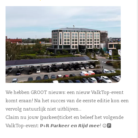
We hebben GROOT nieuws: een nieuw ValkTop-event
komt eraan! Na het succes van de eerste editie kon een
vervolg natuurlijk niet uitblijven...
Claim nu jouw (parkeer)ticket en beleef het volgende
ValkTop-event: 𝗣+𝗥 𝙋𝙖𝙧𝙠𝙚𝙚𝙧 𝙚𝙣 𝙍𝙞𝙟𝙙 𝙢𝙚𝙚! 😉🅿️