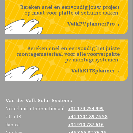
Bereken snel en eenvoudig jouw project
op maat voor platte of schuine daken!
ValkPVplannerPro
Bereken snel en eenvoudig het juiste
montagemateriaal voor alle voorverpakte
pv montagesystemen!
ValkKITSplanner
Van der Valk Solar Systems
Nederland + Internationaal
+31 174 254 999
UK + IE
+44 1304 89 76 58
Ibérica
+34 910 787 616
Nordics
+46 8 55 82 86 26