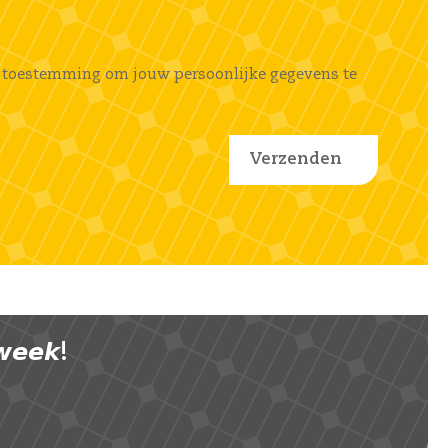
ems toestemming om jouw persoonlijke gegevens te
𝙚𝙚𝙠!