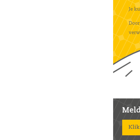
Je k
Door
verw
Meld 
Klik