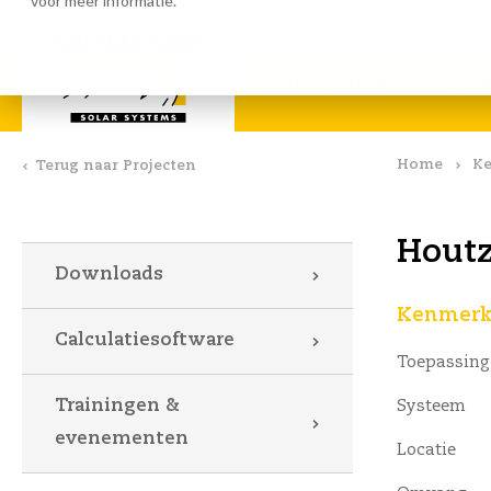
voor meer informatie.
Calculatiesoftware
Downlo
PRODUCTEN
VA
Home
Ke
Terug naar Projecten
Houtz
Downloads
Kenmerke
Calculatiesoftware
Toepassing
Trainingen &
Systeem
evenementen
Locatie