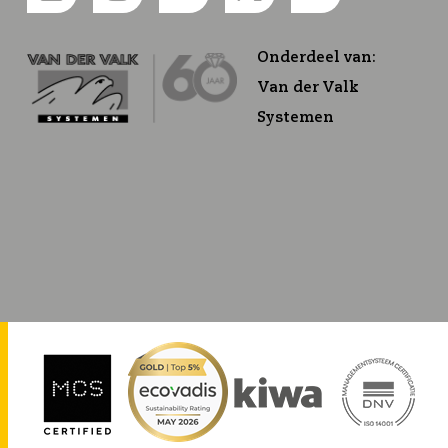
Onderdeel van:
Van der Valk
Systemen