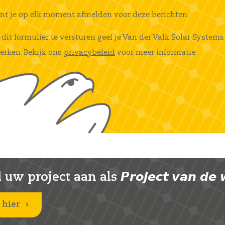
unt je op elk moment afmelden voor deze berichten.
 dit formulier te versturen geef je Van der Valk Solar Syst
erken. Bekijk ons
privacybeleid
voor meer informatie.
uw project aan als 𝙋𝙧𝙤𝙟𝙚𝙘𝙩 𝙫𝙖𝙣 𝙙𝙚 
 hier