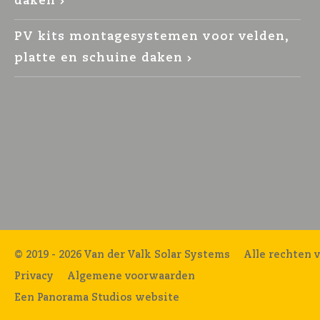
daken
PV kits montagesystemen voor velden,
platte en schuine daken
© 2019 - 2026 Van der Valk Solar Systems
Alle rechten 
Privacy
Algemene voorwaarden
Een Panorama Studios website