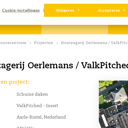
ads
Contact
Cookie-instellingen
Weigeren
Accepteren
LKSOLARFIX
KENNISCENTRUM
OVE
nniscentrum
Projecten
Houtzagerij Oerlemans / ValkPitc
agerij Oerlemans / ValkPitched
n project:
Schuine daken
ValkPitched - Insert
Aarle-Rixtel, Nederland