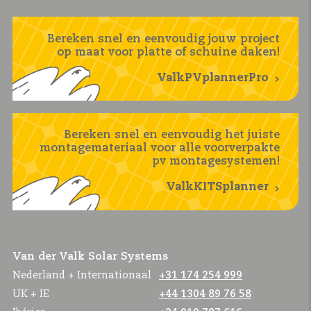
Bereken snel en eenvoudig jouw project
op maat voor platte of schuine daken!
ValkPVplannerPro
Bereken snel en eenvoudig het juiste
montagemateriaal voor alle voorverpakte
pv montagesystemen!
ValkKITSplanner
Van der Valk Solar Systems
Nederland + Internationaal
+31 174 254 999
UK + IE
+44 1304 89 76 58