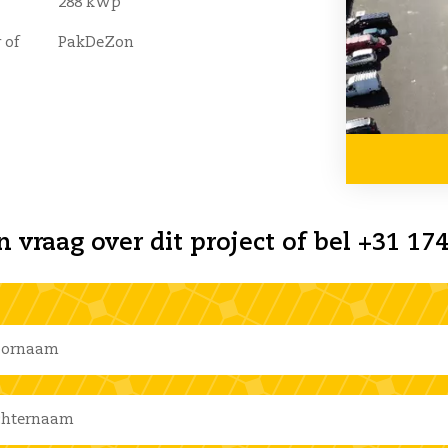
288 kWp
 of
PakDeZon
n vraag over dit project of bel +31 174