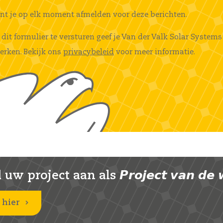
unt je op elk moment afmelden voor deze berichten.
 dit formulier te versturen geef je Van der Valk Solar Syst
erken. Bekijk ons
privacybeleid
voor meer informatie.
uw project aan als 𝙋𝙧𝙤𝙟𝙚𝙘𝙩 𝙫𝙖𝙣 𝙙𝙚 
 hier