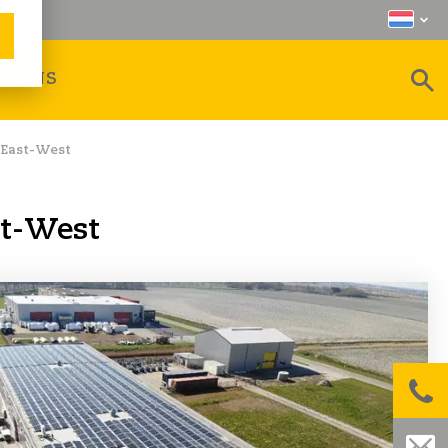
R ONS
 East-West
st-West