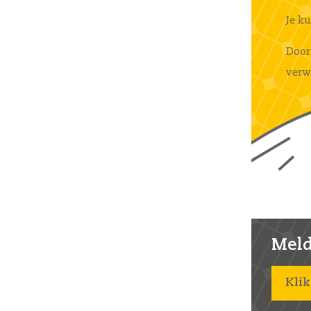
Je k
Door
verw
Meld 
Klik