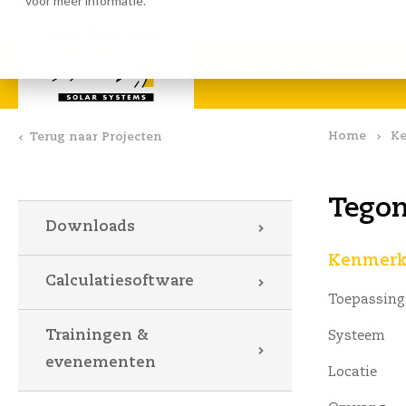
voor meer informatie.
Calculatiesoftware
Downlo
PRODUCTEN
VA
Home
Ke
Terug naar Projecten
Tegon
Downloads
Kenmerke
Calculatiesoftware
Toepassing
Trainingen &
Systeem
evenementen
Locatie