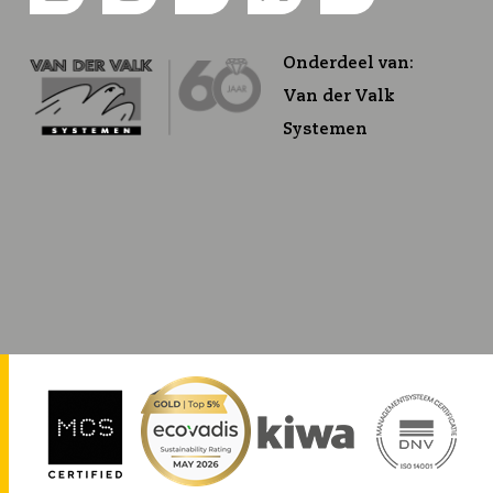
Onderdeel van:
Van der Valk
Systemen