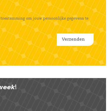
ems toestemming om jouw persoonlijke gegevens te
𝙚𝙚𝙠!