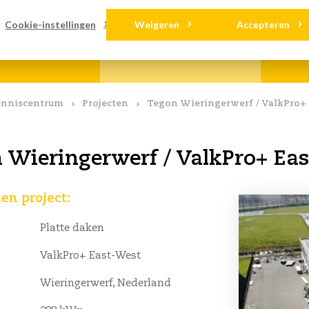
ads
Contact
Cookie-instellingen
Weigeren
Accepteren
LKSOLARFIX
KENNISCENTRUM
OVE
nniscentrum
Projecten
Tegon Wieringerwerf / ValkPro+
 Wieringerwerf / ValkPro+ Ea
n project:
Platte daken
ValkPro+ East-West
Wieringerwerf, Nederland