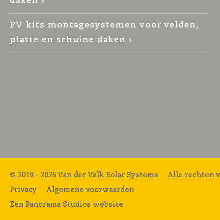
daken
PV kits montagesystemen voor velden,
platte en schuine daken
© 2019 - 2026 Van der Valk Solar Systems
Alle rechten 
Privacy
Algemene voorwaarden
Een Panorama Studios website