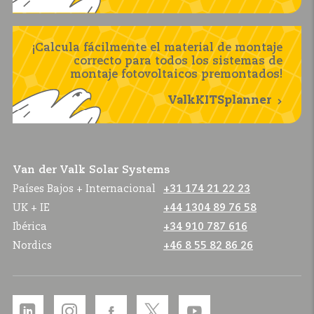
¡Calcula fácilmente el material de montaje
correcto para todos los sistemas de
montaje fotovoltaicos premontados!
ValkKITSplanner
Van der Valk Solar Systems
Países Bajos + Internacional
+31 174 21 22 23
UK + IE
+44 1304 89 76 58
Ibérica
+34 910 787 616
Nordics
+46 8 55 82 86 26