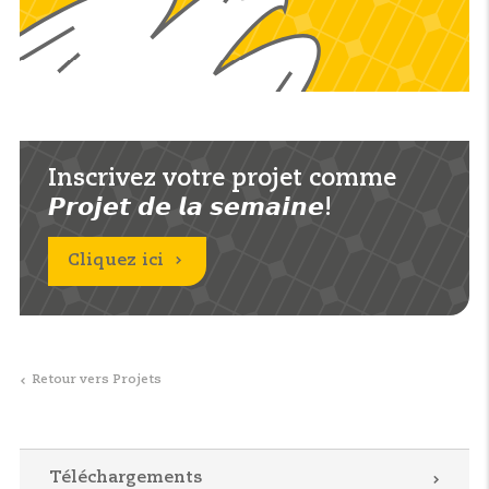
Inscrivez votre projet comme
𝙋𝙧𝙤𝙟𝙚𝙩 𝙙𝙚 𝙡𝙖 𝙨𝙚𝙢𝙖𝙞𝙣𝙚!
Cliquez ici
Retour vers Projets
Téléchargements