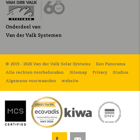
Onderdeel van:
Van der Valk Systemen
© 2019 - 2026 Van der Valk Solar Systems
Een Panorama
Alle rechten voorbehouden.
Sitemap
Privacy
Studios
Algemene voorwaarden
website