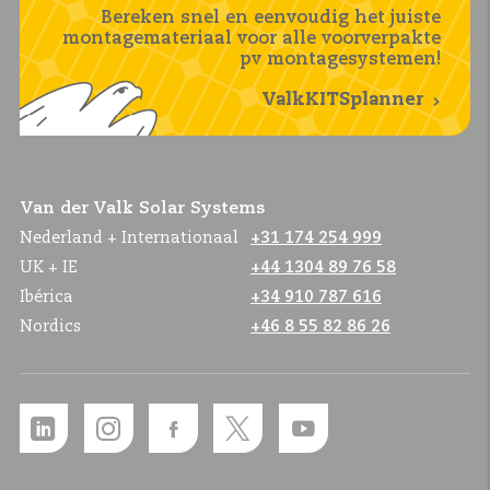
Bereken snel en eenvoudig het juiste
montagemateriaal voor alle voorverpakte
pv montagesystemen!
ValkKITSplanner
Van der Valk Solar Systems
Nederland + Internationaal
+31 174 254 999
UK + IE
+44 1304 89 76 58
Ibérica
+34 910 787 616
Nordics
+46 8 55 82 86 26