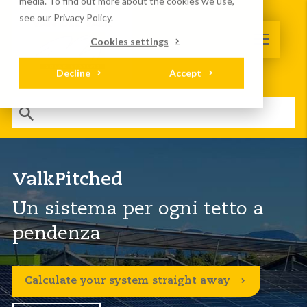
media. To find out more about the cookies we use,
see our Privacy Policy.
Cookies settings
Decline
Accept
ValkPitched
Un sistema per ogni tetto a
pendenza
Calculate your system straight away