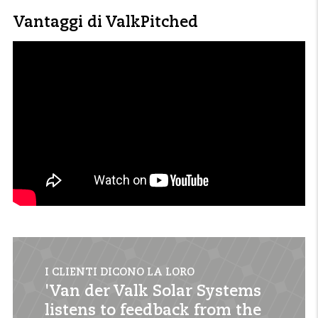
Vantaggi di ValkPitched
I CLIENTI DICONO LA LORO
'Van der Valk Solar Systems
listens to feedback from the