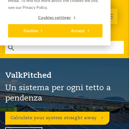
media. To find out more about the cookies we use,
see our Privacy Policy.
Cookies settings
Decline
Accept
ValkPitched
Un sistema per ogni tetto a
pendenza
Calculate your system straight away