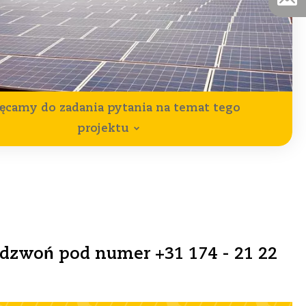
ęcamy do zadania pytania na temat tego
projektu
adzwoń pod numer +31 174 - 21 22