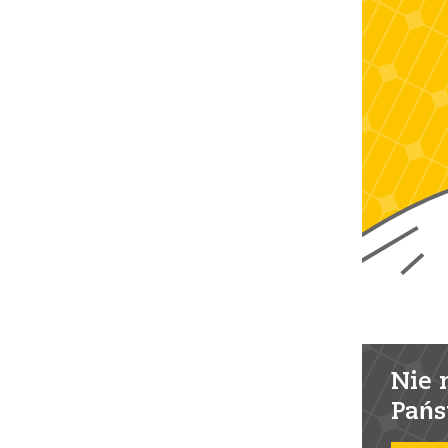
Nie 
Pańs