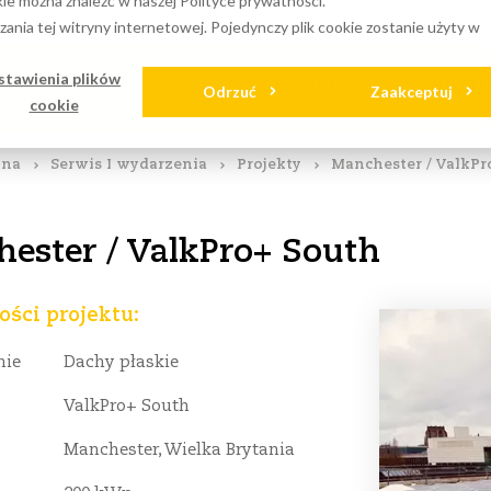
ie można znaleźć w naszej Polityce prywatności.
pobrania
Dystrybutorzy
Instalatorzy
EPC
Blogs
ania tej witryny internetowej. Pojedynczy plik cookie zostanie użyty w
stawienia plików
CABLECARE
VALKSOLARFIX
SERWI
Odrzuć
Zaakceptuj
cookie
wna
Serwis I wydarzenia
Projekty
Manchester / ValkPr
ester / ValkPro+ South
ści projektu:
nie
Dachy płaskie
ValkPro+ South
Manchester, Wielka Brytania