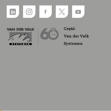
Część:
Van der Valk
Systemen