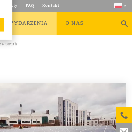
Projekty
FAQ
Kontakt
S I WYDARZENIA
O NAS
o+ South