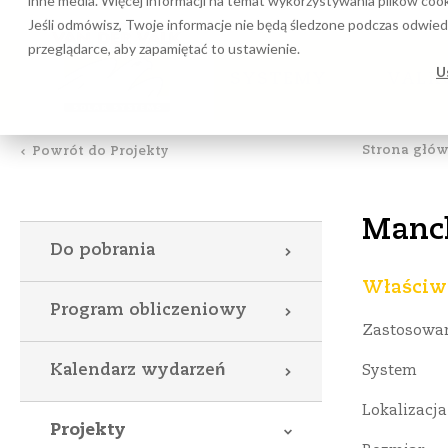
inne media. Więcej informacji na temat wykorzystywania plików cook
Program obliczeniowy
Do 
Jeśli odmówisz, Twoje informacje nie będą śledzone podczas odwiedz
przeglądarce, aby zapamiętać to ustawienie.
U
SYSTEMY
VALK
Strona głó
Powrót do Projekty
Manch
Do pobrania
Właściwo
Program obliczeniowy
Zastosowa
Kalendarz wydarzeń
System
Lokalizacja
Projekty