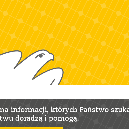
ma informacji, których Państwo szuka
twu doradzą i pomogą.