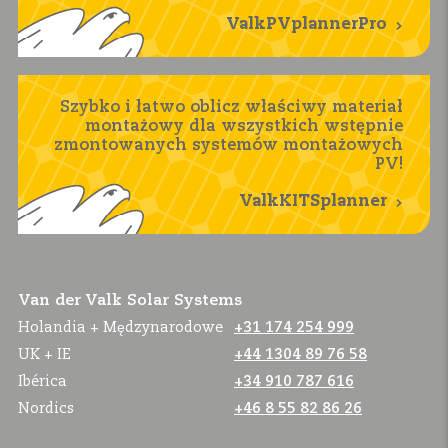
ValkPVplannerPro
Szybko i łatwo oblicz właściwy materiał
montażowy dla wszystkich wstępnie
zmontowanych systemów montażowych
PV!
ValkKITSplanner
Van der Valk Solar Systems
Holandia + Mędzynarodowe
+31 174 254 999
UK + IE
+44 1304 89 76 58
Ibérica
+34 910 787 616
Nordics
+46 8 55 82 86 26