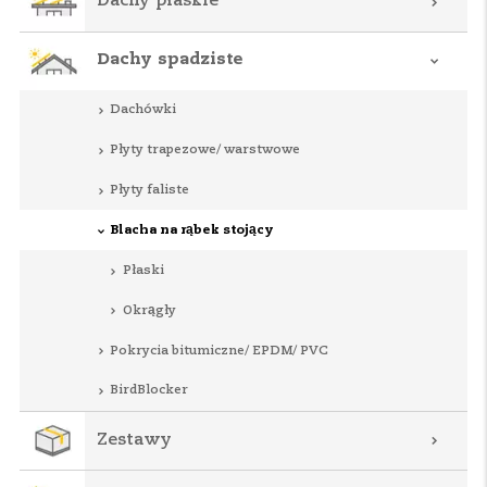
Dachy płaskie
Dachy spadziste
Dachówki
Płyty trapezowe/ warstwowe
Płyty faliste
Blacha na rąbek stojący
Płaski
Okrągły
Pokrycia bitumiczne/ EPDM/ PVC
BirdBlocker
Zestawy