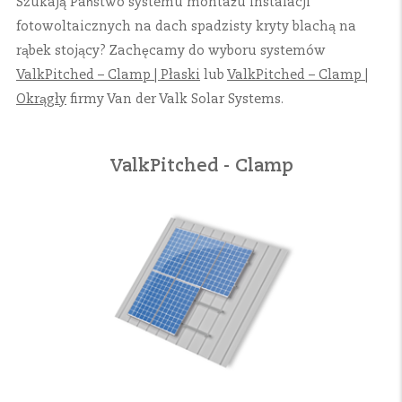
Szukają Państwo systemu montażu instalacji
fotowoltaicznych na dach spadzisty kryty blachą na
rąbek stojący? Zachęcamy do wyboru systemów
ValkPitched – Clamp | Płaski
lub
ValkPitched – Clamp |
Okrągły
firmy Van der Valk Solar Systems.
ValkPitched - Clamp