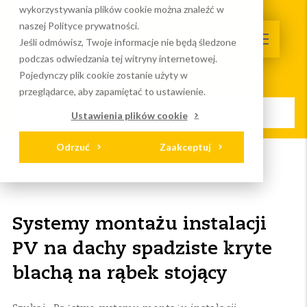
wykorzystywania plików cookie można znaleźć w
naszej Polityce prywatności.
Jeśli odmówisz, Twoje informacje nie będą śledzone
podczas odwiedzania tej witryny internetowej.
Pojedynczy plik cookie zostanie użyty w
przeglądarce, aby zapamiętać to ustawienie.
Ustawienia plików cookie
Odrzuć
Zaakceptuj
Strona główna
Systemy
Dachy spadziste
Blacha na rąbek stojący
Systemy montażu instalacji
PV na dachy spadziste kryte
blachą na rąbek stojący