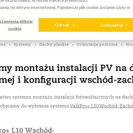
ie można znaleźć w naszej Polityce prywatności.
pobrania
Dystrybutorzy
Instalatorzy
EPC
Blogs
ania tej witryny internetowej. Pojedynczy plik cookie zostanie użyty w
stawienia plików
CABLECARE
VALKSOLARFIX
SERWI
Odrzuć
Zaakceptuj
cookie
wna
Systemy
Dachy płaskie
Orientacja pozioma
Ws
my montażu instalacji PV na d
mej i konfiguracji wschód-za
stwo systemu montażu instalacji fotowoltaicznych na dach 
achęcamy do wybrania systemu
ValkPro+ L10 Wschód-Zach
ro+ L10 Wschód-