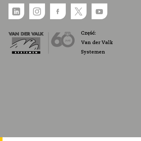
Część:
Van der Valk
Systemen