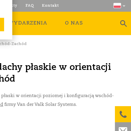
Projekty
FAQ
Kontakt
S I WYDARZENIA
O NAS
chód-Zachód
achy płaskie w orientacji
chód
płaski w orientacji poziomej i konfiguracją wschód-
ód
firmy Van der Valk Solar Systems.