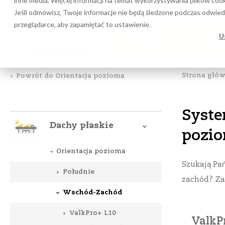
inne media. Więcej informacji na temat wykorzystywania plików cook
Program obliczeniowy
Do 
Jeśli odmówisz, Twoje informacje nie będą śledzone podczas odwiedz
przeglądarce, aby zapamiętać to ustawienie.
U
SYSTEMY
VALK
Strona głó
Powrót do Orientacja pozioma
Syste
Dachy płaskie
pozio
Orientacja pozioma
Szukają Pań
Południe
zachód? Z
Wschód-Zachód
ValkPro+ L10
ValkP