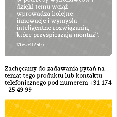
dzięki temu wciąż
wprowadza kolejne
innowacje i wymyśla
inteligentne rozwiązania,
które przyspieszają montaż”.
Nixwell Solar
Zachęcamy do zadawania pytań na
temat tego produktu lub kontaktu
telefonicznego pod numerem +31 174
- 25 49 99