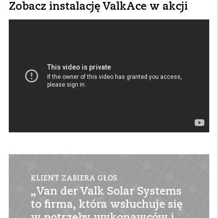
Zobacz instalację ValkAce w akcji
KLIENT ZABIERA GŁOS
„Van der Valk Solar Systems
to firma, która wsłuchuje się
w potrzeby wykonawców i