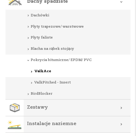
Dachy spadziste
Dachówki
Płyty trapezowe/ warstwowe
Płyty faliste
Blacha na rąbek stojący
Pokrycia bitumiczne/ EPDM/ PVC
ValkAce
ValkPitched - Insert
BirdBlocker
Zestawy
Instalacje naziemne