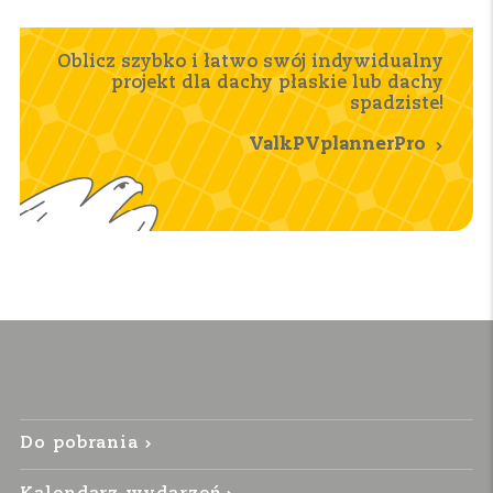
Oblicz szybko i łatwo swój indywidualny
projekt dla dachy płaskie lub dachy
spadziste!
ValkPVplannerPro
Do pobrania