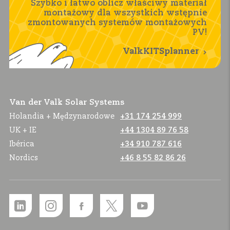
Szybko i łatwo oblicz właściwy materiał
montażowy dla wszystkich wstępnie
zmontowanych systemów montażowych
PV!
ValkKITSplanner
Van der Valk Solar Systems
Holandia + Mędzynarodowe
+31 174 254 999
UK + IE
+44 1304 89 76 58
Ibérica
+34 910 787 616
Nordics
+46 8 55 82 86 26