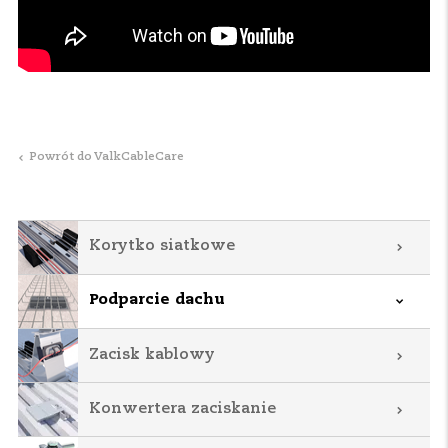
Powrót do ValkCableCare
Korytko siatkowe
Podparcie dachu
Zacisk kablowy
Konwertera zaciskanie