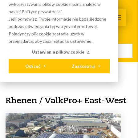
wykorzystywania plików cookie można znaleźć w
naszej Polityce prywatności.
Jeśli odmówisz, Twoje informacje nie będą śledzone
podczas odwiedzania tej witryny internetowej.
Pojedynczy plik cookie zostanie użyty w
przeglądarce, aby zapamiętać to ustawienie.
Ustawienia plików cookie
Odrzuć
Zaakceptuj
Strona główna
Serwis I wydarzenia
Projekty
Rhenen / ValkPro+ East-West
Rhenen / ValkPro+ East-West