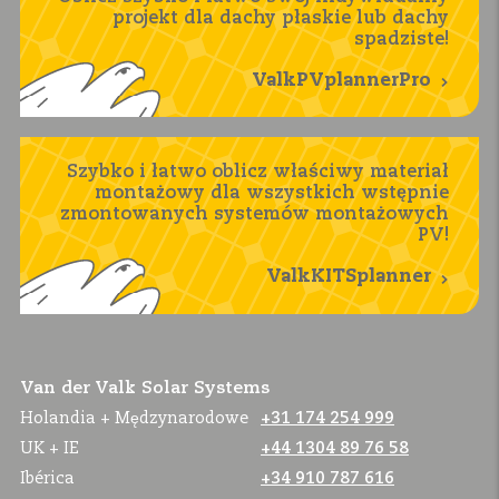
projekt dla dachy płaskie lub dachy
spadziste!
ValkPVplannerPro
Szybko i łatwo oblicz właściwy materiał
montażowy dla wszystkich wstępnie
zmontowanych systemów montażowych
PV!
ValkKITSplanner
Van der Valk Solar Systems
Holandia + Mędzynarodowe
+31 174 254 999
UK + IE
+44 1304 89 76 58
Ibérica
+34 910 787 616