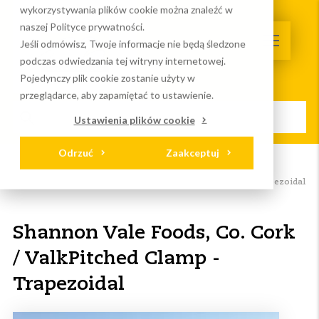
wykorzystywania plików cookie można znaleźć w
naszej Polityce prywatności.
Jeśli odmówisz, Twoje informacje nie będą śledzone
podczas odwiedzania tej witryny internetowej.
Pojedynczy plik cookie zostanie użyty w
przeglądarce, aby zapamiętać to ustawienie.
Ustawienia plików cookie
Odrzuć
Zaakceptuj
Strona główna
Serwis I wydarzenia
Projekty
Shannon Vale Foods, Co. Cork / ValkPitched Clamp - Trapezoidal
Shannon Vale Foods, Co. Cork
/ ValkPitched Clamp -
Trapezoidal