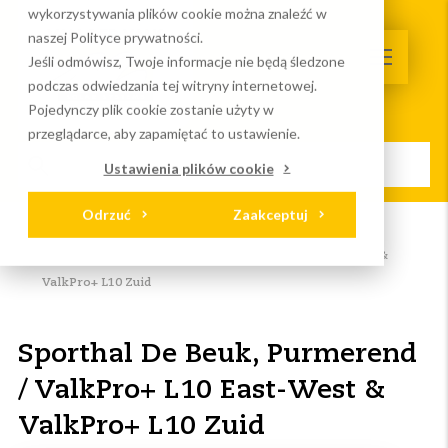
wykorzystywania plików cookie można znaleźć w
naszej Polityce prywatności.
Jeśli odmówisz, Twoje informacje nie będą śledzone
podczas odwiedzania tej witryny internetowej.
Pojedynczy plik cookie zostanie użyty w
przeglądarce, aby zapamiętać to ustawienie.
Ustawienia plików cookie
Odrzuć
Zaakceptuj
Strona główna
Serwis I wydarzenia
Projekty
Sporthal De Beuk, Purmerend / ValkPro+ L10 East-West &
ValkPro+ L10 Zuid
Sporthal De Beuk, Purmerend
/ ValkPro+ L10 East-West &
ValkPro+ L10 Zuid