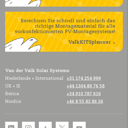
Berechnen Sie schnell und einfach das
richtige Montagematerial für alle
vorkonfektionierten PV-Montagesysteme!
ValkKITSplanner
Van der Valk Solar Systems
Niederlande + International
+31 174 254 999
UK + IE
+44 1304 89 76 58
Ibérica
+34 910 787 616
Nordics
+46 8 55 82 86 26