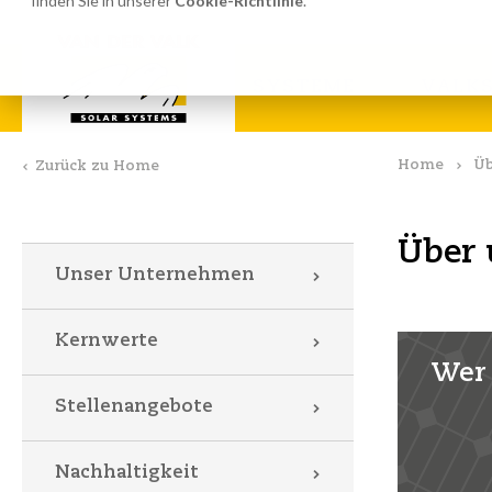
finden Sie in unserer
Cookie-Richtlinie
.
Berechnungssoftware
Dow
SYSTEME
VALKS
Home
Üb
Zurück zu Home
Über 
Unser Unternehmen
Kernwerte
Wer 
Stellenangebote
Nachhaltigkeit