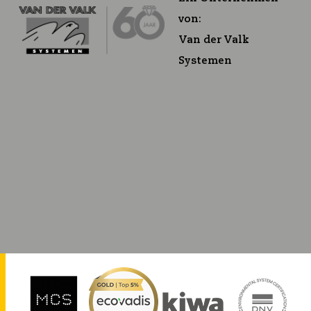
von:
Van der Valk
Systemen