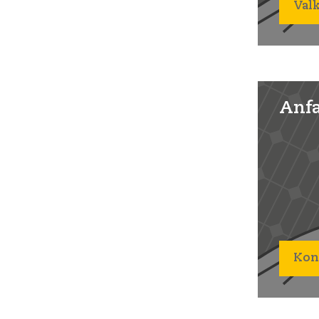
Val
Anfa
Kon