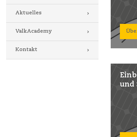
Aktuelles
Übe
ValkAcademy
Kontakt
Einb
und