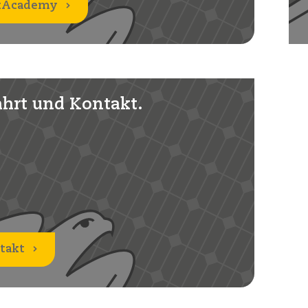
kAcademy
hrt und Kontakt.
takt