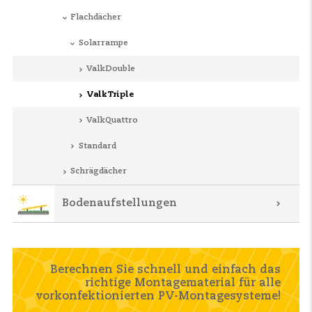
Flachdächer
Solarrampe
ValkDouble
ValkTriple
ValkQuattro
Standard
Schrägdächer
Bodenaufstellungen
Berechnen Sie schnell und einfach das
richtige Montagematerial für alle
vorkonfektionierten PV-Montagesysteme!