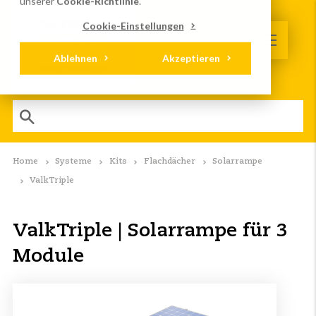
unserer
Cookie-Richtlinie
.
Cookie-Einstellungen
Ablehnen
Akzeptieren
Home
Systeme
Kits
Flachdächer
Solarrampe
ValkTriple
ValkTriple | Solarrampe für 3
Module