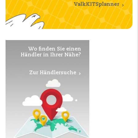
ValkKITSplanner
Wo finden Sie einen
Händler in Ihrer Nähe?
Zur Händlersuche