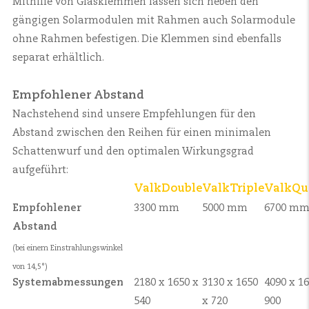
Mithilfe von Glasklemmen lassen sich neben den
gängigen Solarmodulen mit Rahmen auch Solarmodule
ohne Rahmen befestigen. Die Klemmen sind ebenfalls
separat erhältlich.
Empfohlener Abstand
Nachstehend sind unsere Empfehlungen für den
Abstand zwischen den Reihen für einen minimalen
Schattenwurf und den optimalen Wirkungsgrad
aufgeführt:
ValkDouble
ValkTriple
ValkQu
Empfohlener
3300 mm
5000 mm
6700 m
Abstand
(bei einem Einstrahlungswinkel
von 14,5°)
Systemabmessungen
2180 x 1650 x
3130 x 1650
4090 x 1
540
x 720
900