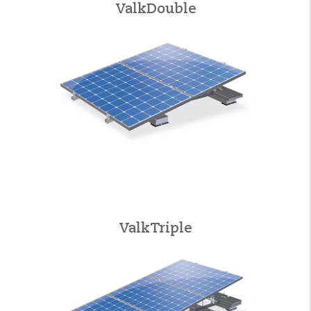
ValkDouble
ValkTriple