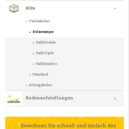
Kits
Flachdächer
Solarrampe
ValkDouble
ValkTriple
ValkQuattro
Standard
Schrägdächer
Bodenaufstellungen
Berechnen Sie schnell und einfach das