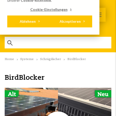
unserer
Cookie-Richtlinie
.
Cookie-Einstellungen
Ablehnen
Akzeptieren
Home
Systeme
Schrägdächer
BirdBlocker
BirdBlocker