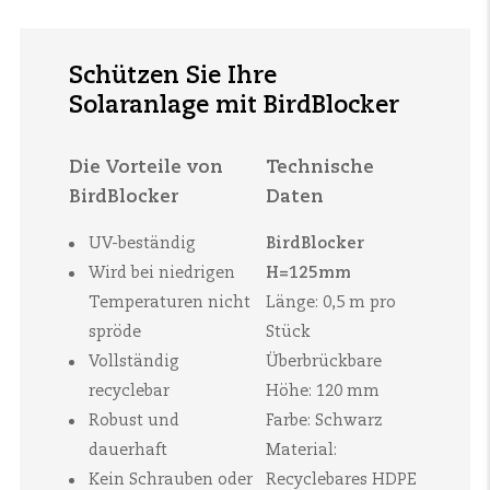
Schützen Sie Ihre
Solaranlage mit BirdBlocker
Die Vorteile von
Technische
BirdBlocker
Daten
UV-beständig
BirdBlocker
Wird bei niedrigen
H=125mm
Temperaturen nicht
Länge: 0,5 m pro
spröde
Stück
Vollständig
Überbrückbare
recyclebar
Höhe: 120 mm
Robust und
Farbe: Schwarz
dauerhaft
Material:
Kein Schrauben oder
Recyclebares HDPE