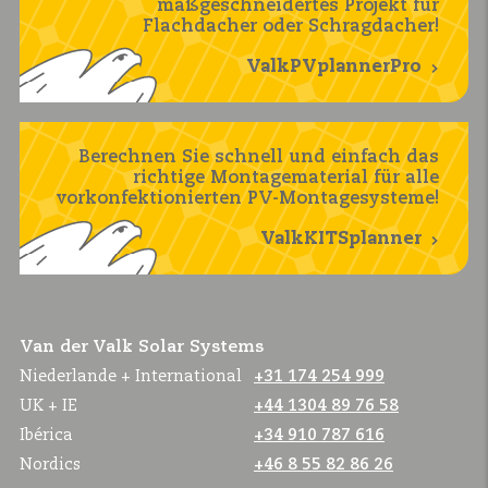
maßgeschneidertes Projekt für
Flachdacher oder Schragdacher!
ValkPVplannerPro
Berechnen Sie schnell und einfach das
richtige Montagematerial für alle
vorkonfektionierten PV-Montagesysteme!
ValkKITSplanner
Van der Valk Solar Systems
Niederlande + International
+31 174 254 999
UK + IE
+44 1304 89 76 58
Ibérica
+34 910 787 616
Nordics
+46 8 55 82 86 26