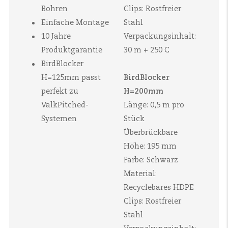
Bohren
Clips: Rostfreier
Einfache Montage
Stahl
10 Jahre
Verpackungsinhalt:
Produktgarantie
30 m + 250 C
BirdBlocker
H=125mm passt
BirdBlocker
perfekt zu
H=200mm
ValkPitched-
Länge: 0,5 m pro
Systemen
Stück
Überbrückbare
Höhe: 195 mm
Farbe: Schwarz
Material:
Recyclebares HDPE
Clips: Rostfreier
Stahl